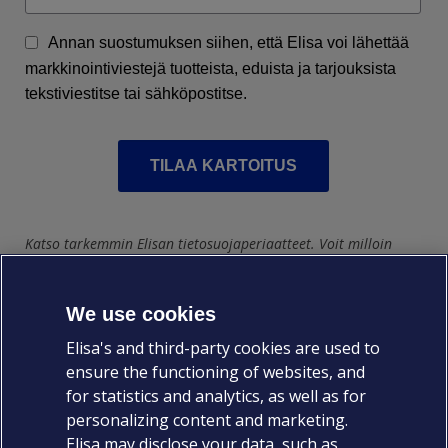
Annan suostumuksen siihen, että Elisa voi lähettää
markkinointiviestejä tuotteista, eduista ja tarjouksista
tekstiviestitse tai sähköpostitse.
TILAA KARTOITUS
Katso tarkemmin Elisan tietosuojaperiaatteet. Voit milloin
tahansa peruuttaa antamasi suostumuksen
Ilmoittautuessasi webinaariimme, tapahtumaamme tai
We use cookies
lataamalla jonkin oppaistamme tallennamme sinusta
Elisa's and third-party cookies are used to
tarvittavat yhteystiedot ja yhdistämme ne
ensure the functioning of websites, and
asiakastietojärjestelmäämme. Näin saamme tiedon
for statistics and analytics, as well as for
tekemistäsi toimista esimerkiksi asiakaspalvelumme tietoon.
personalizing content and marketing.
Yhdistämistä tarvitaan erityisesti tilanteissa, joissa esimerkiksi
Elisa may disclose your data, such as