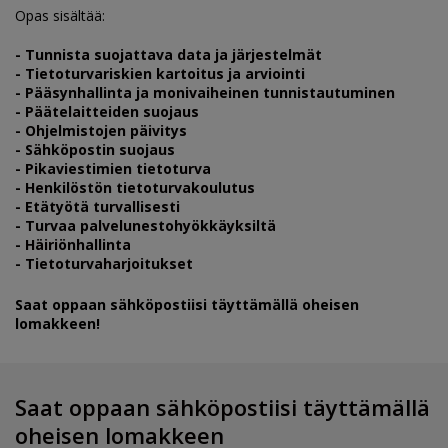
Opas sisältää:
- Tunnista suojattava data ja järjestelmät
- Tietoturvariskien kartoitus ja arviointi
- Pääsynhallinta ja monivaiheinen tunnistautuminen
- Päätelaitteiden suojaus
- Ohjelmistojen päivitys
- Sähköpostin suojaus
- Pikaviestimien tietoturva
- Henkilöstön tietoturvakoulutus
- Etätyötä turvallisesti
- Turvaa palvelunestohyökkäyksiltä
- Häiriönhallinta
- Tietoturvaharjoitukset
Saat oppaan sähköpostiisi täyttämällä oheisen
lomakkeen!
Saat oppaan sähköpostiisi täyttämällä
oheisen lomakkeen