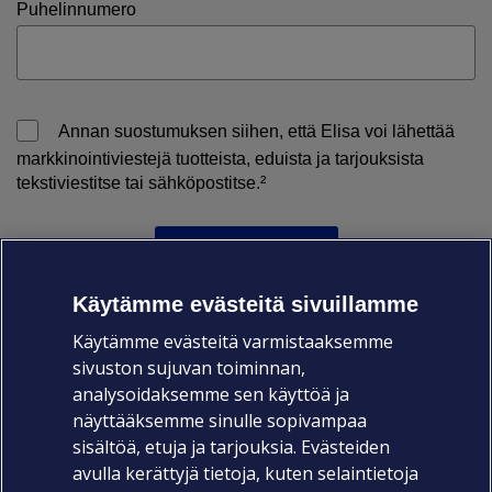
Puhelinnumero
Annan suostumuksen siihen, että Elisa voi lähettää
markkinointiviestejä tuotteista, eduista ja tarjouksista
tekstiviestitse tai sähköpostitse.²
LATAA OPAS
Käytämme evästeitä sivuillamme
¹ ²) Katso tarkemmin Elisan tietosuojaperiaatteet. Voit milloin
Käytämme evästeitä varmistaaksemme
tahansa peruuttaa antamasi suostumuksen
sivuston sujuvan toiminnan,
analysoidaksemme sen käyttöä ja
Ilmoittautuessasi webinaariimme, tapahtumaamme tai
näyttääksemme sinulle sopivampaa
lataamalla jonkin oppaistamme tallennamme sinusta tarvittavat
yhteystiedot ja yhdistämme ne asiakastietojärjestelmäämme.
sisältöä, etuja ja tarjouksia. Evästeiden
Näin saamme tiedon tekemistäsi toimista esimerkiksi
avulla kerättyjä tietoja, kuten selaintietoja
asiakaspalvelumme tietoon. Yhdistämistä tarvitaan erityisesti